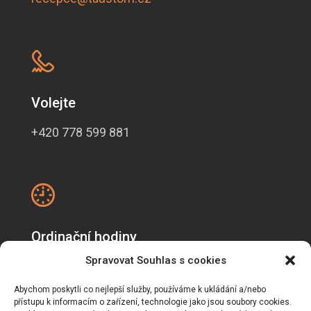
Volejte
+420 778 599 881
Ordinační hodiny
Spravovat Souhlas s cookies
Pondělí, úterý, čtvrtek: 8:30-16:00
Středa: 12.00-18:00
Abychom poskytli co nejlepší služby, používáme k ukládání a/nebo
Pátek: 8:30-14:00
přístupu k informacím o zařízení, technologie jako jsou soubory cookies.