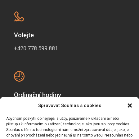
Volejte
+420 778 599 881
Ordinační hodiny
Spravovat Souhlas s cookies
Pondělí, úterý, čtvrtek: 8:30-16:00
Středa: 12.00-18:00
Abychom poskytli co nejlepší služby, používáme k ukládání a/nebo
Pátek: 8:30-14:00
přístupu k informacím o zařízení, technologie jako jsou soubory cookies.
Souhlas s těmito technologiemi nám umožní zpracovávat údaje, jako je
chování při procházení nebo jedinečná ID na tomto webu. Nesouhlas nebo