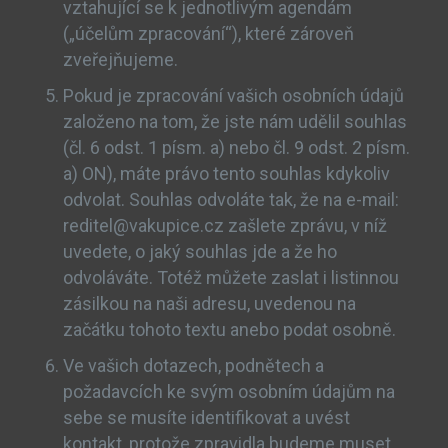
vztahující se k jednotlivým agendám
(„účelům zpracování“), které zároveň
zveřejňujeme.
Pokud je zpracování vašich osobních údajů
založeno na tom, že jste nám udělil souhlas
(čl. 6 odst. 1 písm. a) nebo čl. 9 odst. 2 písm.
a) ON), máte právo tento souhlas kdykoliv
odvolat. Souhlas odvoláte tak, že na e-mail:
reditel@vakupice.cz zašlete zprávu, v níž
uvedete, o jaký souhlas jde a že ho
odvoláváte. Totéž můžete zaslat i listinnou
zásilkou na naši adresu, uvedenou na
začátku tohoto textu anebo podat osobně.
Ve vašich dotazech, podnětech a
požadavcích ke svým osobním údajům na
sebe se musíte identifikovat a uvést
kontakt, protože zpravidla budeme muset