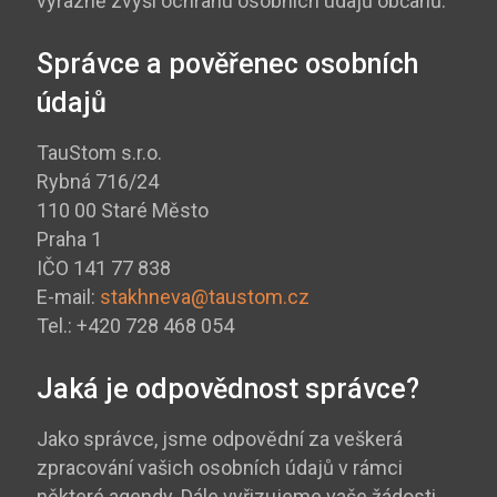
výrazně zvýší ochranu osobních údajů občanů.
Správce a pověřenec osobních
údajů
TauStom s.r.o.
Rybná 716/24
110 00 Staré Město
Praha 1
IČO 141 77 838
E-mail:
stakhneva@taustom.cz
Tel.:
+420 728 468 054
Jaká je odpovědnost správce?
Jako správce, jsme odpovědní za veškerá
zpracování vašich osobních údajů v rámci
některé agendy. Dále vyřizujeme vaše žádosti