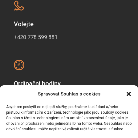
Volejte
+420 778 599 881
Ordinační hodiny
Spravovat Souhlas s cookies
Pondělí, úterý, čtvrtek: 8:30-16:00
Středa: 12.00-18:00
Abychom poskytli co nejlepší služby, používáme k ukládání a/nebo
Pátek: 8:30-14:00
přístupu k informacím o zařízení, technologie jako jsou soubory cookies.
Souhlas s těmito technologiemi nám umožní zpracovávat údaje, jako je
chování při procházení nebo jedinečná ID na tomto webu. Nesouhlas nebo
odvolání souhlasu může nepříznivě ovlivnit určité vlastnosti a funkce.